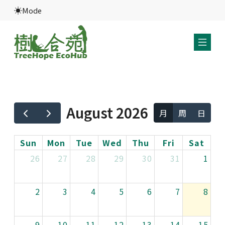
Mode
August 2026
月
周
日
Sun
Mon
Tue
Wed
Thu
Fri
Sat
26
27
28
29
30
31
1
2
3
4
5
6
7
8
9
10
11
12
13
14
15