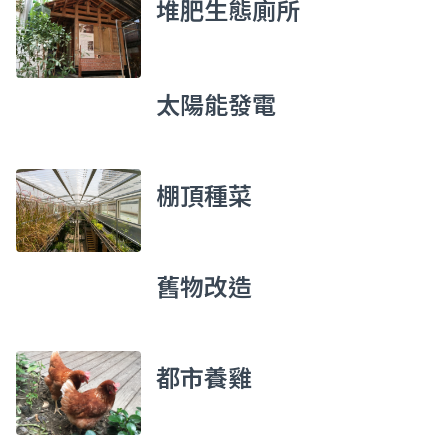
堆肥生態廁所
太陽能發電
棚頂種菜
舊物改造
都市養雞