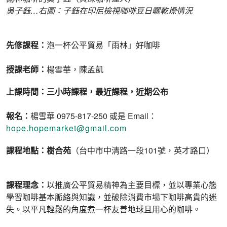
吳子鈺
…
右圖：子鈺在印尼檢視咖啡豆日曬乾燥情況
先修課程：
泡一杯公平貿易「雨林」好咖啡
授課老師：
楊雪華，陳孟凱
上課時間：三小時課程，最近課程，近期公布
報名：
楊雪華 0975-817-250 或是 Email：
hope.hopemarket@gmail.com
課程地點：樹合苑
（台中市中清路一段101號，英才路口）
課程理念：
以推廣公平貿易精神為主要目標，並以專業心態
學習咖啡基本脈絡與知識，並破除消費市場下咖啡高貴的迷
失。以平凡輕鬆的角度煮一杯友善地球且用心的咖啡。