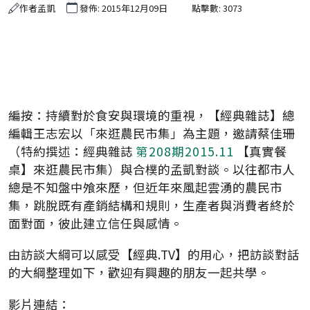
作者
孟凱
發佈: 2015年12月09日
點擊數: 3073
編按：持續對於食安與環境的重視，【經典雜誌】總
編輯王志宏以「來逛農民市集」為主題，邀請蔡佳珊
（特約撰述：經典雜誌
第208期2015.11
【真實餐
桌】來逛農民市集）與合樸的孟凱對談。以往都市人
總是不知盤中飧來歷，但近年來風起雲湧的農民市
集，跳脫既有產銷結構和規則，生產者與消費者終於
面對面，彼此建立信任與感情。
由訪談大綱可以感受【經典.TV】的用心，把訪談對話
的大綱整理如下，歡迎有興趣的朋友一起共學。
影片連結：