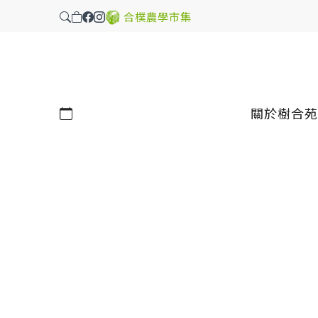
合樸農學市集
行事曆
關於樹合苑