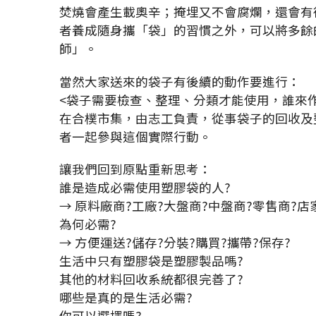
焚燒會產生載奧辛；掩埋又不會腐爛，還會有
者養成隨身攜「袋」的習慣之外，可以將多餘
師」。
當然大家送來的袋子有後續的動作要進行：
<袋子需要檢查、整理、分類才能使用，誰來
在合樸市集，由志工負責，從事袋子的回收及
者一起參與這個實際行動。
讓我們回到原點重新思考：
誰是造成必需使用塑膠袋的人?
→ 原料廠商?工廠?大盤商?中盤商?零售商?店
為何必需?
→ 方便運送?儲存?分裝?購買?攜帶?保存?
生活中只有塑膠袋是塑膠製品嗎?
其他的材料回收系統都很完善了?
哪些是真的是生活必需?
你可以選擇嗎?