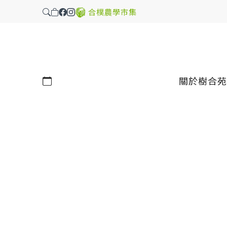
合樸農學市集
行事曆
關於樹合苑