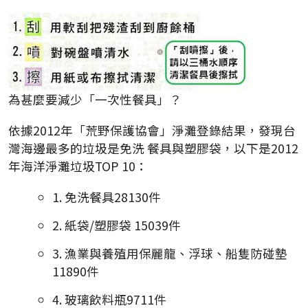
為甚麼要減少「一次性餐具」？
依據2012年「荒野保護協會」淨灘登錄結果，發現台
灣海邊最多的垃圾是免洗 餐具與塑膠袋，以下是2012
年海洋淨灘垃圾TOP 10：
1. 免洗餐具28130件
2. 紙袋/塑膠袋 15039件
3. 漁業與養殖用保麗龍、浮球、船隻防碰墊
11890件
4. 玻璃飲料瓶9711件